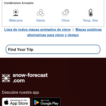
Condiciones Actuales
Webcams
Viento
Clima
Temp. Aire
Lista de todos mapas animados de nieve
|
Mapas estáticas
alternativas para nieve y tiempo
Find Your Trip
Descubre nuestra app