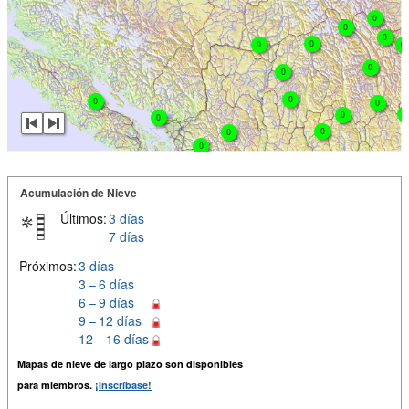
0
0
0
0
0
0
0
0
0
0
0
0
0
0
0
0
0
Acumulación de Nieve
Últimos:
3 días
7 días
Próximos:
3 días
3 – 6 días
6 – 9 días
9 – 12 días
12 – 16 días
Mapas de nieve de largo plazo son disponibles
para miembros.
¡Inscríbase!