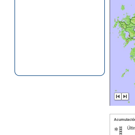
Acumulació
Últi