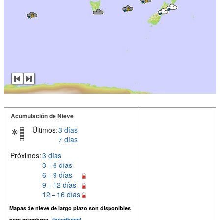
Acumulación de Nieve
Últimos:
3 días
7 días
Próximos:
3 días
3 – 6 días
6 – 9 días
9 – 12 días
12 – 16 días
Mapas de nieve de largo plazo son disponibles
para miembros.
¡Inscríbase!