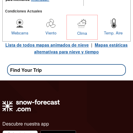
Condiciones Actuales
Webcams
Viento
Temp. Aire
Clima
Lista de todos mapas animados de nieve
|
Mapas estáticas
alternativas para nieve y tiempo
Find Your Trip
Descubre nuestra app