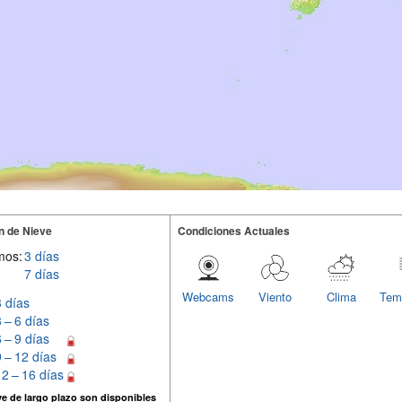
n de Nieve
Condiciones Actuales
mos:
3 días
7 días
Webcams
Viento
Clima
Tem
3 días
3 – 6 días
6 – 9 días
9 – 12 días
12 – 16 días
e de largo plazo son disponibles