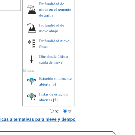
Profundidad de
nieve en el remonte
de arriba
Profundidad de
nieve abajo
Profundidad nieve
fresca
Días desde última
caída de nieve
Mostrar:
Estación totalmente
abierta
[3]
Pistas de estación
abiertas
[5]
°C
°F
icas alternativas para nieve y tiempo