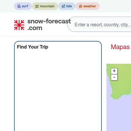
Mapa
Find Your Trip
+
-