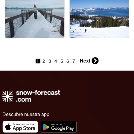
Next
1
2
3
4
5
6
7
Descubre nuestra app