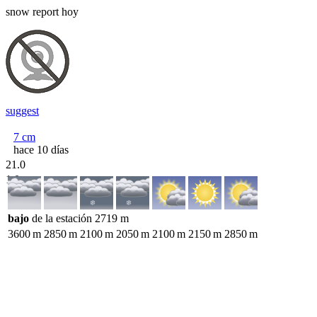
snow report hoy
suggest
7
cm
hace 10 días
21.0
1.0
bajo
de la estación
2719
m
3600
m
2850
m
2100
m
2050
m
2100
m
2150
m
2850
m