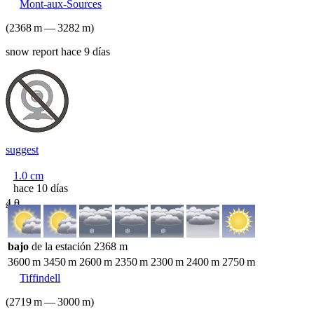
Mont-aux-Sources
(
2368
m
—
3282
m
)
snow report hace 9 días
suggest
1.0
cm
hace 10 días
4.0
4.0
bajo
de la estación
2368
m
3600
m
3450
m
2600
m
2350
m
2300
m
2400
m
2750
m
Tiffindell
(
2719
m
—
3000
m
)