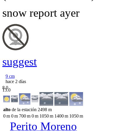
snow report ayer
suggest
9
cm
hace 2 días
8.0
13.0
alto
de la estación
2498
m
0
m
0
m
700
m
0
m
1050
m
1400
m
1050
m
Perito Moreno