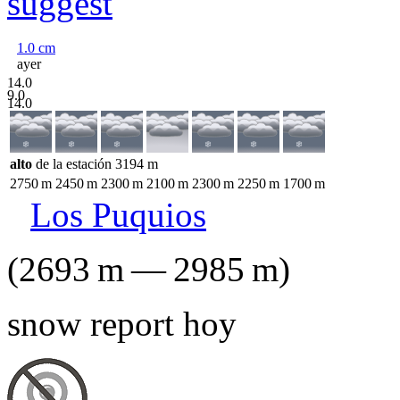
suggest
1.0
cm
ayer
14.0
9.0
14.0
alto
de la estación
3194
m
2750
m
2450
m
2300
m
2100
m
2300
m
2250
m
1700
m
Los Puquios
(
2693
m
—
2985
m
)
snow report hoy