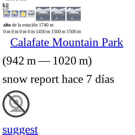
1.0
9.0
2.0
alto
de la estación
1740
m
0
m
0
m
0
m
0
m
1450
m
1500
m
1500
m
Calafate Mountain Park
(
942
m
—
1020
m
)
snow report hace 7 días
suggest