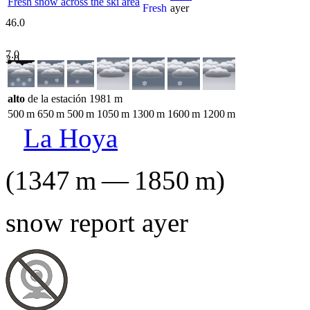
Fresh snow across the ski area
Fresh
ayer
46.0
7.0
3.0
alto
de la estación
1981
m
500
m
650
m
500
m
1050
m
1300
m
1600
m
1200
m
La Hoya
(
1347
m
—
1850
m
)
snow report ayer