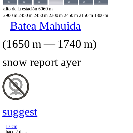
alto
de la estación
6960
m
2900
m
2450
m
2450
m
2300
m
2450
m
2150
m
1800
m
Batea Mahuida
(
1650
m
—
1740
m
)
snow report ayer
suggest
17
cm
hace 2 días