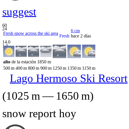
suggest
60
24
6
cm
Fresh snow across the ski area
Fresh
hace 2 días
14.0
1.0
alto
de la estación
1850
m
500
m
400
m
800
m
900
m
1250
m
1350
m
1150
m
Lago Hermoso Ski Resort
(
1025
m
—
1650
m
)
snow report hoy