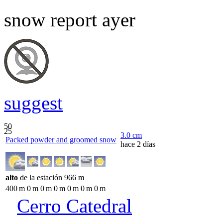
snow report ayer
suggest
50
25
3.0
cm
Packed powder and groomed snow
hace 2 días
alto
de la estación
966
m
400
m
0
m
0
m
0
m
0
m
0
m
0
m
Cerro Catedral