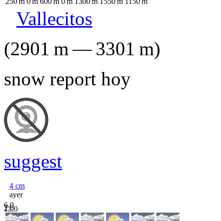
250
m
0
m
600
m
0
m
1300
m
1550
m
1150
m
Vallecitos
(
2901
m
—
3301
m
)
snow report hoy
suggest
4
cm
ayer
6.0
2.0
13.0