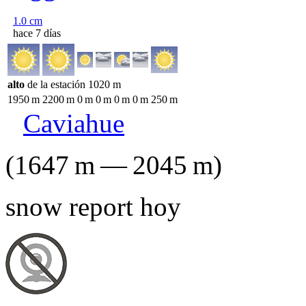
1.0
cm
hace 7 días
alto
de la estación
1020
m
1950
m
2200
m
0
m
0
m
0
m
0
m
250
m
Caviahue
(
1647
m
—
2045
m
)
snow report hoy