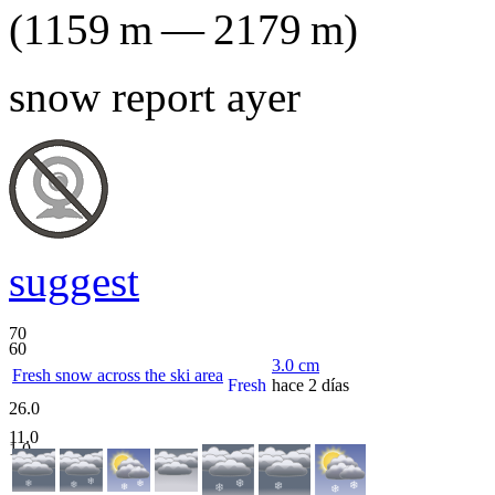
(
1159
m
—
2179
m
)
snow report ayer
suggest
70
60
3.0
cm
Fresh snow across the ski area
Fresh
hace 2 días
26.0
11.0
1.0