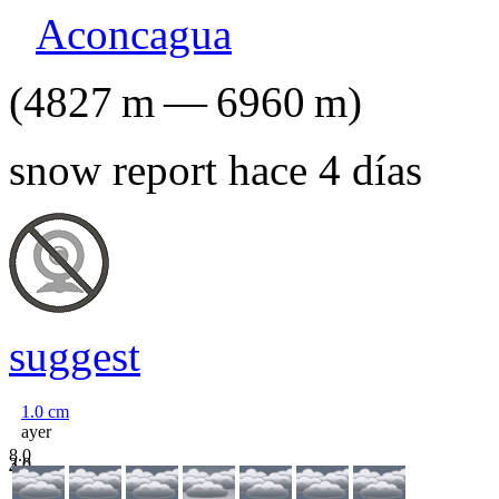
Aconcagua
(
4827
m
—
6960
m
)
snow report hace 4 días
suggest
1.0
cm
ayer
8.0
3.0
4.0