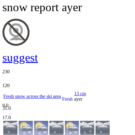
snow report ayer
suggest
230
120
13
cm
Fresh snow across the ski area
Fresh
ayer
9.0
31.0
17.0