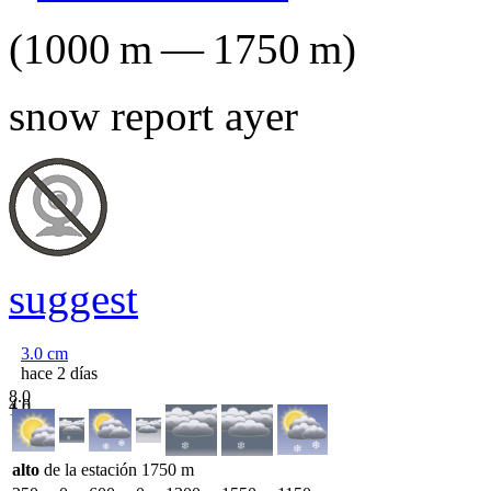
(
1000
m
—
1750
m
)
snow report ayer
suggest
3.0
cm
hace 2 días
8.0
4.0
1.0
alto
de la estación
1750
m