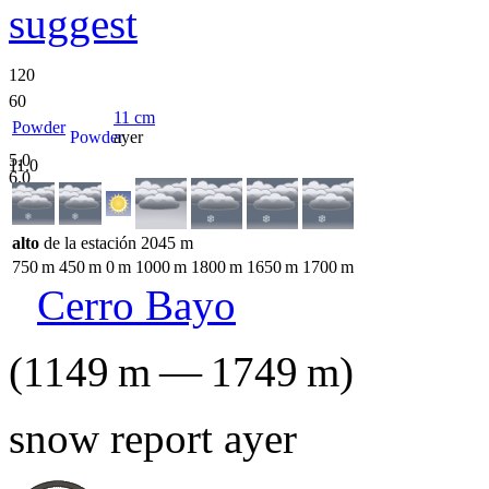
suggest
120
60
11
cm
Powder
Powder
ayer
5.0
11.0
6.0
alto
de la estación
2045
m
750
m
450
m
0
m
1000
m
1800
m
1650
m
1700
m
Cerro Bayo
(
1149
m
—
1749
m
)
snow report ayer